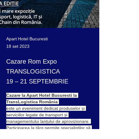
Apart Hotel Bucuresti
18 set 2023
Cazare Rom Expo
TRANSLOGISTICA
19 – 21 SEPTEMBRIE
Cazare la Apart Hotel Bucuresti la 
TransLogistica România
este un eveniment dedicat produselor și 
serviciilor legate de transport și 
managementului lanțului de aprovizionare. 
Participarea la târg permite specialiștilor să 
optimizeze livrarea oricăror mărfuri 