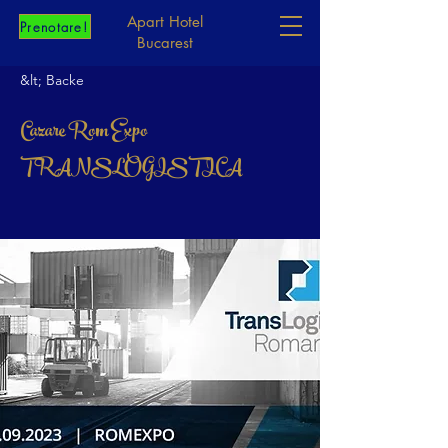
Apart Hotel
Prenotare!
Bucarest
&lt; Backe
Cazare Rom Expo
TRANSLOGISTICA